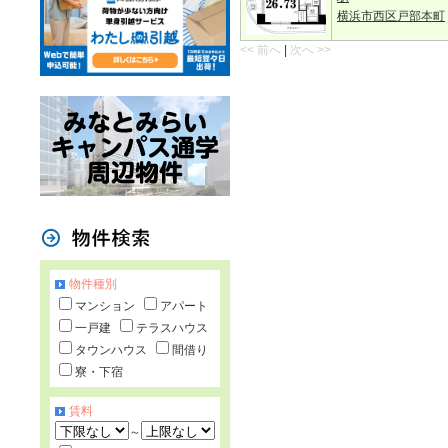
横浜市西区戸部本町
<< 前へ
|
次へ >>
物件種別
マンション
アパート
一戸建
テラスハウス
タウンハウス
間借り
寮・下宿
賃料
～