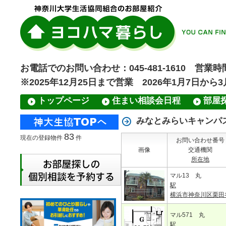
お電話でのお問い合わせ：045-481-1610 営業時間
※2025年12月25日まで営業 2026年1月7日から
トップページ
住まい相談会日程
部屋
みなとみらいキャンパ
83
現在の登録物件
件
お問い合わせ番号
画像
交通機関
所在地
マル13 丸
駅
横浜市神奈川区栗田
マル571 丸
駅