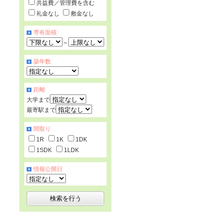
共益費／管理費を含む
礼金なし
敷金なし
専有面積
～
築年数
距離
大学まで
最寄駅まで
間取り
1R
1K
1DK
1SDK
1LDK
情報公開日