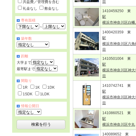
目
共益費／管理費を含む
礼金なし
敷金なし
1410459250 東
駅
専有面積
横浜市神奈川区白幡
～
1400420359 東
駅
築年数
横浜市神奈川区六角
目
距離
1410501004 東
大学まで
駅
最寄駅まで
横浜市神奈川区神大
目
間取り
1410742741 東
1R
1K
1DK
駅
1SDK
1LDK
横浜市神奈川区神大
目
情報公開日
1410860521 東
駅
横浜市神奈川区中丸
140089652 東