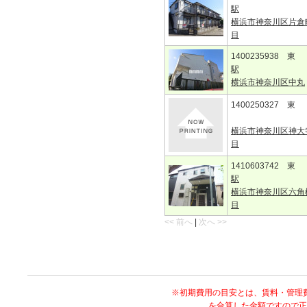
駅
横浜市神奈川区片倉
目
1400235938 東
駅
横浜市神奈川区中丸
1400250327 東
横浜市神奈川区神大
目
1410603742 東
駅
横浜市神奈川区六角
目
<< 前へ
|
次へ >>
※初期費用の目安とは、賃料・管理
を合算した金額ですので正