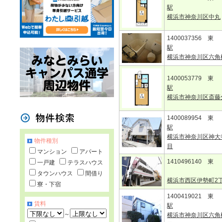
駅
横浜市神奈川区中丸
1400037356 東
駅
横浜市神奈川区六角
1400053779 東
駅
横浜市神奈川区斎藤
1400089954 東
駅
横浜市神奈川区神大
物件種別
目
マンション
アパート
1410496140 東
一戸建
テラスハウス
タウンハウス
間借り
横浜市西区伊勢町2
寮・下宿
1400419021 東
賃料
駅
～
横浜市神奈川区六角