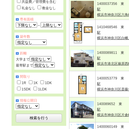
共益費／管理費を含む
1400037356 東
礼金なし
敷金なし
駅
横浜市神奈川区六角
専有面積
～
1410468546 東
駅
築年数
横浜市神奈川区白幡
1400089811 東
距離
駅
大学まで
横浜市港北区篠原西
最寄駅まで
間取り
1400053779 東
1R
1K
1DK
駅
1SDK
1LDK
横浜市神奈川区斎藤
情報公開日
140089652 東
駅
横浜市神奈川区片倉
1400060149 東