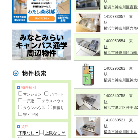
駅
横浜市神奈川区斎藤
1410783057 東
駅
横浜市神奈川区六角
1400053554 東
駅
横浜市神奈川区白幡
1400296282 東
駅
横浜市神奈川区神大
物件種別
マンション
アパート
1400340758 東
一戸建
テラスハウス
駅
横浜市港北区仲手原
タウンハウス
間借り
寮・下宿
1410860521 東
駅
賃料
横浜市神奈川区中丸
～