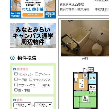
駅/徒歩10
東急東横線/白楽駅
-
横浜市神奈川区六角橋
学校/徒歩
外観
物件種別
マンション
アパート
一戸建
テラスハウス
タウンハウス
間借り
寮・下宿
賃料
～