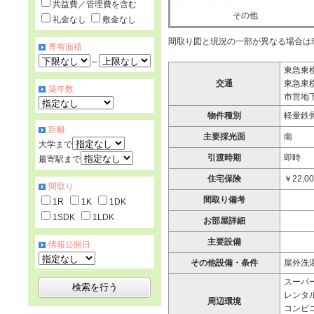
共益費／管理費を含む
その他
礼金なし
敷金なし
間取り図と現況の一部が異なる場合は
専有面積
～
東急東横
交通
東急東横
築年数
市営地下
物件種別
軽量鉄
距離
主要採光面
南
大学まで
引渡時期
即時
最寄駅まで
住宅保険
￥22,0
間取り
間取り備考
1R
1K
1DK
1SDK
1LDK
お部屋詳細
主要設備
情報公開日
その他設備・条件
屋外洗
スーパー
レンタ
周辺環境
コンビニ