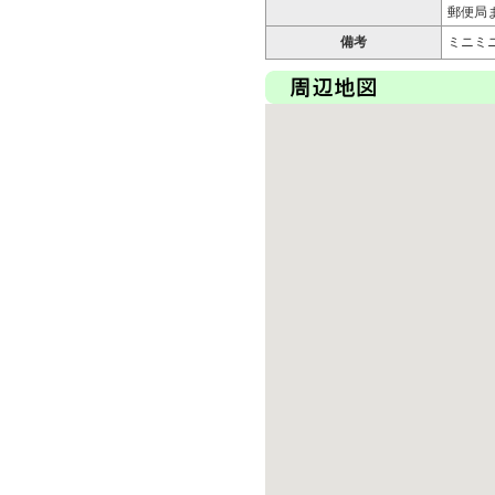
郵便局ま
備考
ミニミ