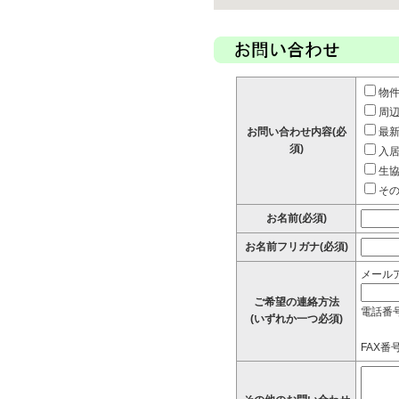
物
周
お問い合わせ内容(必
最
須)
入
生
そ
お名前(必須)
お名前フリガナ(必須)
メール
ご希望の連絡方法
電話番
(いずれか一つ必須)
FAX番号