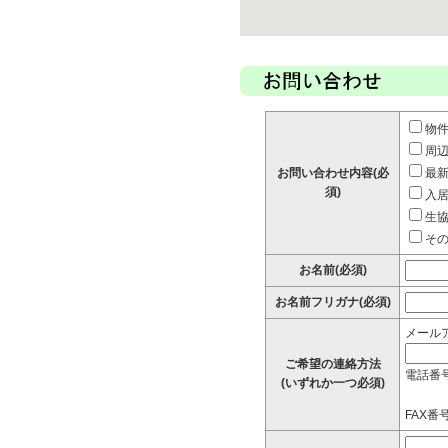
物
周
お問い合わせ内容(必
最
須)
入
生
そ
お名前(必須)
お名前フリガナ(必須)
メール
ご希望の連絡方法
電話番
(いずれか一つ必須)
FAX番号