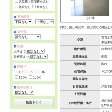
共益費／管理費を含む
礼金なし
敷金なし
専有面積
その他
～
間取り図と現況の一部が異なる場合は
築年数
市営地下
交通
東急東横
距離
物件種別
軽量鉄
大学まで
主要採光面
南西
最寄駅まで
引渡時期
即時
間取り
住宅保険
￥17,0
1R
1K
1DK
1SDK
1LDK
間取り備考
お部屋詳細
洋室 8畳
情報公開日
主要設備
屋内洗濯
その他設備・条件
CATV
コンビニ