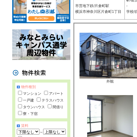
駅/徒
市営地下鉄/片倉町駅
-
横浜市神奈川区片倉町1丁目
学校/
外観
物件種別
マンション
アパート
一戸建
テラスハウス
タウンハウス
間借り
寮・下宿
賃料
～