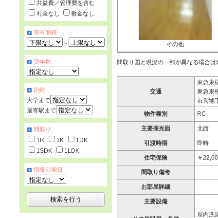
共益費／管理費を含む
礼金なし
敷金なし
専有面積
～
その他
築年数
間取り図と現況の一部が異なる場合は
東急東横
距離
交通
東急東横
大学まで
市営地下
最寄駅まで
物件種別
RC
主要採光面
北西
間取り
1R
1K
1DK
引渡時期
即時
1SDK
1LDK
住宅保険
￥22,0
情報公開日
間取り備考
お部屋詳細
主要設備
屋内洗濯