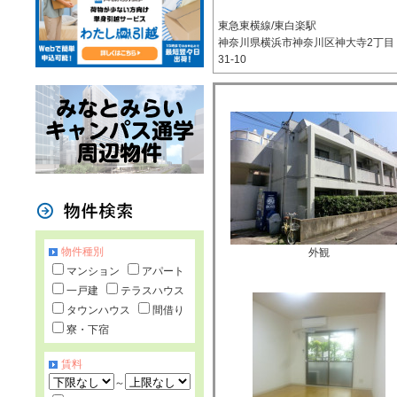
東急東横線/東白楽駅
神奈川県横浜市神奈川区神大寺2丁目
31-10
物件種別
外観
マンション
アパート
一戸建
テラスハウス
タウンハウス
間借り
寮・下宿
賃料
～