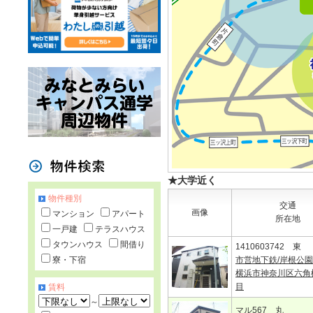
★大学近く
物件種別
交通
画像
マンション
アパート
所在地
一戸建
テラスハウス
タウンハウス
間借り
1410603742 東
寮・下宿
市営地下鉄/岸根公
横浜市神奈川区六角
目
賃料
～
マル567 丸