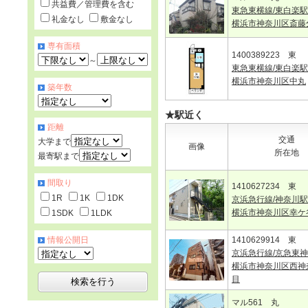
共益費／管理費を含む
東急東横線/東白楽駅
礼金なし
敷金なし
横浜市神奈川区斎藤
専有面積
1400389223 東
～
東急東横線/東白楽駅
横浜市神奈川区中丸
築年数
★駅近く
距離
交通
大学まで
画像
所在地
最寄駅まで
間取り
1410627234 東
1R
1K
1DK
京浜急行線/神奈川駅
横浜市神奈川区幸ケ
1SDK
1LDK
情報公開日
1410629914 東
京浜急行線/京急東
横浜市神奈川区西神
目
マル561 丸