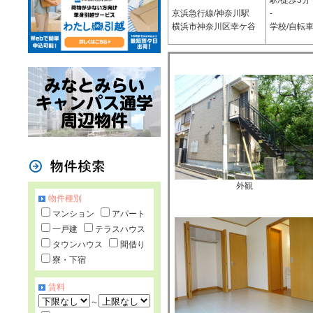
駅/徒歩3分
京浜急行線/神奈川駅
-
横浜市神奈川区幸ケ谷
学校/自転車
外観
物件種別
マンション
アパート
一戸建
テラスハウス
タウンハウス
間借り
寮・下宿
賃料
～