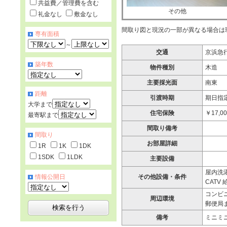
共益費／管理費を含む
その他
礼金なし
敷金なし
間取り図と現況の一部が異なる場合は
専有面積
～
交通
京浜急行
築年数
物件種別
木造
主要採光面
南東
距離
引渡時期
期日指定
大学まで
住宅保険
￥17,0
最寄駅まで
間取り備考
間取り
お部屋詳細
1R
1K
1DK
1SDK
1LDK
主要設備
屋内洗濯
情報公開日
その他設備・条件
CATV
コンビニ
周辺環境
郵便局ま
備考
ミニミ