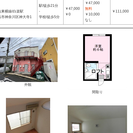
￥47,000
駅/徒歩21分
￥47,000
無料
急東横線/白楽駅
-
￥111,000
￥0
￥10,000
浜市神奈川区神大寺1
学校/徒歩5分
なし
外観
間取り