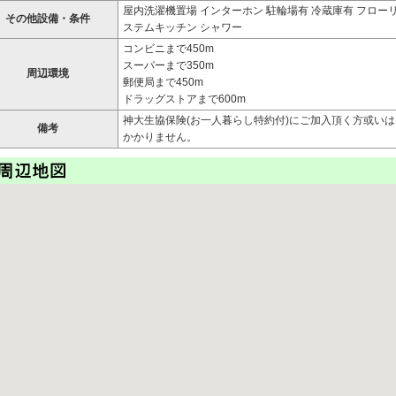
屋内洗濯機置場 インターホン 駐輪場有 冷蔵庫有 フローリン
その他設備・条件
ステムキッチン シャワー
コンビニまで450m
スーパーまで350m
周辺環境
郵便局まで450m
ドラッグストアまで600m
神大生協保険(お一人暮らし特約付)にご加入頂く方或い
備考
かかりません。