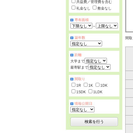
共益費／管理費を含む
礼金なし
敷金なし
専有面積
～
築年数
間取
距離
大学まで
最寄駅まで
間取り
1R
1K
1DK
1SDK
1LDK
情報公開日