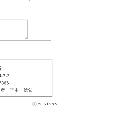
合
7-3
7366
主任者 平本 信弘