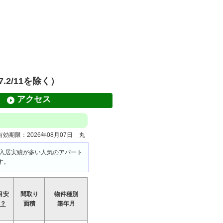
.2/11を除く）
アクセス
効期限：2026年08月07日
丸
生の入居実績が多い人気のアパート
す。
目安
間取り
物件種別
？
面積
築年月