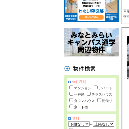
東
横
物件種別
マンション
アパート
一戸建
テラスハウス
タウンハウス
間借り
寮・下宿
賃料
～