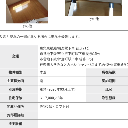
その他
その他
り図と現況の一部が異なる場合は現況を優先します。
東急東横線/白楽駅下車 徒歩21分
市営地下鉄/三ツ沢下町駅下車 徒歩15分
交通
市営地下鉄/片倉町駅下車 徒歩17分
神奈川大学みなとみらいキャンパスまで約40分(電車通学
物件種別
木造
所在階数
主要採光面
南
契約期間
引渡時期
相談 (2026年03月上旬)
現況
住宅保険
￥17,000／2年
取引態様
間取り備考
洋室6帖・ロフト付
お部屋詳細
主要設備