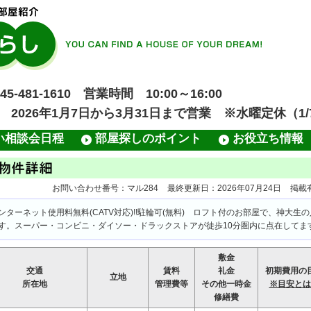
481-1610 営業時間 10:00～16:00
業 2026年1月7日から3月31日まで営業 ※水曜定休（1/7
い相談会日程
部屋探しのポイント
お役立ち情報
お問い合わせ番号：マル284
最終更新日：2026年07月24日
掲載有
ンターネット使用料無料(CATV対応)!!駐輪可(無料) ロフト付のお部屋で、神大
す。スーパー・コンビニ・ダイソー・ドラックストアが徒歩10分圏内に点在してま
敷金
交通
賃料
礼金
初期費用の
立地
所在地
管理費等
その他一時金
※目安とは
修繕費