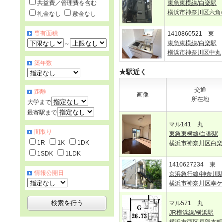
共益費／管理費を含む
東急東横線/白楽駅
横浜市神奈川区六角
礼金なし
敷金なし
専有面積
1410860521 東
東急東横線/白楽駅
～
横浜市神奈川区中丸
築年数
★駅近く
交通
距離
画像
所在地
大学まで
最寄駅まで
マル141 丸
間取り
東急東横線/白楽駅
1R
1K
1DK
横浜市神奈川区白
1SDK
1LDK
1410627234 東
情報公開日
京浜急行線/神奈川
横浜市神奈川区幸
マル571 丸
JR横浜線/横浜駅