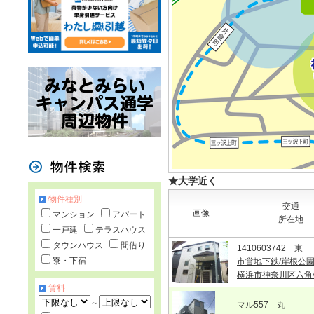
★大学近く
物件種別
交通
画像
マンション
アパート
所在地
一戸建
テラスハウス
タウンハウス
間借り
1410603742 東
寮・下宿
市営地下鉄/岸根公
横浜市神奈川区六角
賃料
～
マル557 丸