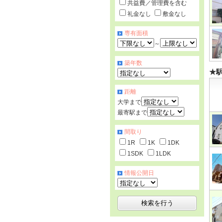
共益費／管理費を含む
礼金なし
敷金なし
専有面積
～
築年数
★
距離
大学まで
最寄駅まで
間取り
1R
1K
1DK
1SDK
1LDK
情報公開日