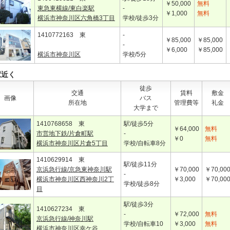
￥50,000
無料
東急東横線/東白楽駅
-
￥1,000
無料
横浜市神奈川区六角橋3丁目
学校/徒歩3分
1410772163 東
-
￥85,000
￥85,000
-
￥6,000
￥85,000
横浜市神奈川区
学校/5分
駅近く
徒歩
交通
賃料
敷金
画像
バス
所在地
管理費等
礼金
大学まで
1410768658 東
駅/徒歩5分
￥64,000
無料
市営地下鉄/片倉町駅
-
￥0
無料
横浜市神奈川区片倉5丁目
学校/自転車8分
1410629914 東
駅/徒歩11分
京浜急行線/京急東神奈川駅
￥70,000
￥70,00
-
横浜市神奈川区西神奈川2丁
￥3,000
￥70,00
学校/徒歩8分
目
駅/徒歩3分
1410627234 東
-
￥72,000
無料
京浜急行線/神奈川駅
学校/自転車10
￥3,000
無料
横浜市神奈川区幸ケ谷