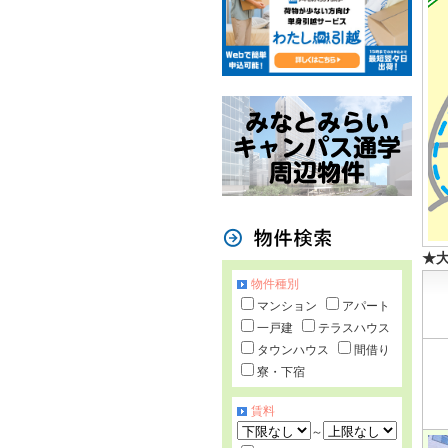
★
物件種別
マンション
アパート
一戸建
テラスハウス
タウンハウス
間借り
寮・下宿
賃料
～