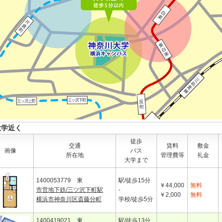
大学近く
徒歩
交通
賃料
敷金
画像
バス
所在地
管理費等
礼金
大学まで
1400053779 東
駅/徒歩15分
￥44,000
無料
市営地下鉄/三ツ沢下町駅
-
￥2,000
無料
横浜市神奈川区斎藤分町
学校/徒歩5分
1400419021 東
駅/徒歩13分