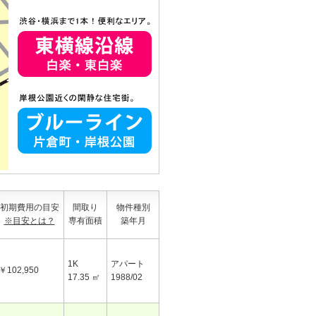
初期費用の目安
間取り
物件種別
※目安とは？
専有面積
築年月
1K
アパート
￥102,950
17.35 ㎡
1988/02