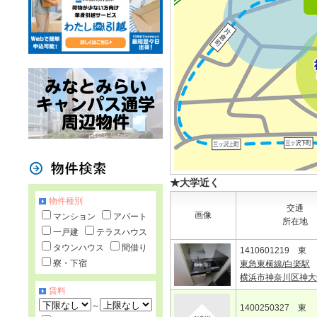
★大学近く
物件種別
交通
画像
マンション
アパート
所在地
一戸建
テラスハウス
タウンハウス
間借り
1410601219 東
寮・下宿
東急東横線/白楽駅
横浜市神奈川区神大
賃料
～
1400250327 東