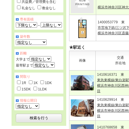
共益費／管理費を含む
横浜市神奈川区神大
礼金なし
敷金なし
専有面積
1400053779 東
～
市営地下鉄/三ツ沢
横浜市神奈川区斎藤
築年数
★駅近く
距離
交通
大学まで
画像
所在地
最寄駅まで
1410616371 東
間取り
東急東横線/東白楽駅
1R
1K
1DK
横浜市神奈川区西神
1SDK
1LDK
目
1410629914 東
情報公開日
東急東横線/東白楽駅
横浜市神奈川区西神
目
1410768658 東