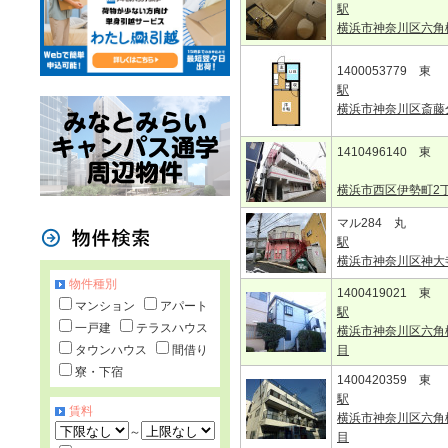
駅
横浜市神奈川区六角
1400053779 東
駅
横浜市神奈川区斎藤
1410496140 東
横浜市西区伊勢町2
マル284 丸
駅
横浜市神奈川区神大
物件種別
1400419021 東
マンション
アパート
駅
一戸建
テラスハウス
横浜市神奈川区六角
タウンハウス
間借り
目
寮・下宿
1400420359 東
駅
賃料
横浜市神奈川区六角
～
目