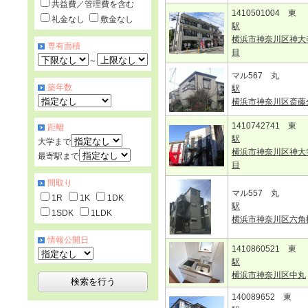
共益費／管理費を含む
1410501004 東
礼金なし
敷金なし
駅
横浜市神奈川区神大
専有面積
目
～
マル567 丸
築年数
駅
横浜市神奈川区斎藤
1410742741 東
距離
駅
大学まで
横浜市神奈川区神大
最寄駅まで
目
間取り
マル557 丸
1R
1K
1DK
駅
1SDK
1LDK
横浜市神奈川区六角
情報公開日
1410860521 東
駅
横浜市神奈川区中丸
140089652 東