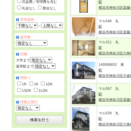
共益費／管理費を含む
駅
横浜市神奈川区斎藤
礼金なし
敷金なし
専有面積
マル546 丸
～
駅
横浜市神奈川区斎藤
築年数
マル311 丸
駅
横浜市神奈川区六角
距離
大学まで
140089652 東
最寄駅まで
駅
横浜市神奈川区片倉
間取り
1R
1K
1DK
マル567 丸
1SDK
1LDK
駅
横浜市神奈川区斎藤
情報公開日
マル539 丸
駅
横浜市神奈川区六角