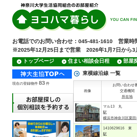
お電話でのお問い合わせ：045-481-1610 営業時間
※2025年12月25日まで営業 2026年1月7日から
トップページ
住まい相談会日程
部屋
東横線沿線 一覧
83
現在の登録物件
件
お問い合わせ
画像
交通機関
所在地
マル13 丸
駅
横浜市神奈川区栗田
1410629616 東
駅