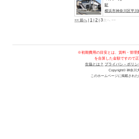
駅
横浜市神奈川区平川
1
2
3
<< 前へ
|
|
|
次へ >>
※初期費用の目安とは、賃料・管理
を合算した金額ですので正
生協とは？
プライバシ－ポリシ
Copyright© 神奈川大
このホームページに掲載された