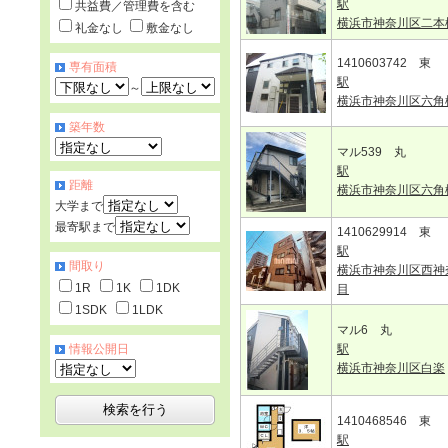
駅
共益費／管理費を含む
横浜市神奈川区二本
礼金なし
敷金なし
1410603742 東
専有面積
駅
～
横浜市神奈川区六角
築年数
マル539 丸
駅
距離
横浜市神奈川区六角
大学まで
最寄駅まで
1410629914 東
駅
間取り
横浜市神奈川区西神
1R
1K
1DK
目
1SDK
1LDK
マル6 丸
情報公開日
駅
横浜市神奈川区白楽
1410468546 東
駅