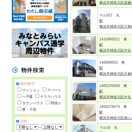
横浜市神奈川区斎藤
マル557 丸
駅
横浜市神奈川区六角
1410860521 東
駅
横浜市神奈川区中丸
140089652 東
駅
横浜市神奈川区片倉
物件種別
1400235938 東
マンション
アパート
駅
一戸建
テラスハウス
横浜市神奈川区中丸
タウンハウス
間借り
1400279474 東
寮・下宿
駅
横浜市神奈川区旭ヶ
賃料
～
マル10 丸