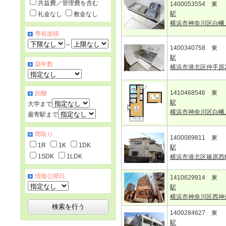
共益費／管理費を含む
1400053554 東
駅
礼金なし
敷金なし
横浜市神奈川区白幡
専有面積
～
1400340758 東
駅
築年数
横浜市港北区仲手原
1410468546 東
距離
駅
大学まで
横浜市神奈川区白幡
最寄駅まで
間取り
1400089811 東
1R
1K
1DK
駅
1SDK
1LDK
横浜市港北区篠原西
情報公開日
1410629914 東
駅
横浜市神奈川区西神
1400284627 東
駅