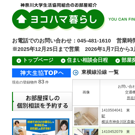
お電話でのお問い合わせ：045-481-1610 営業時間
※2025年12月25日まで営業 2026年1月7日から
トップページ
住まい相談会日程
部屋
東横線沿線 一覧
83
現在の登録物件
件
お問い合
画像
交通
所在
1410504041 東
駅
横浜市神奈川区斎藤
1410452079 東