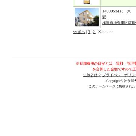
1400053413 東
駅
横浜市神奈川区斎藤
1
2
3
<< 前へ
|
|
|
次へ >>
※初期費用の目安とは、賃料・管理
を合算した金額ですので正
生協とは？
プライバシ－ポリシ
Copyright© 神奈川大
このホームページに掲載された