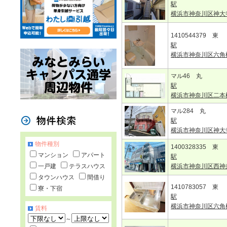
駅
横浜市神奈川区神大
1410544379 東
駅
横浜市神奈川区六角
マル46 丸
駅
横浜市神奈川区二本
マル284 丸
駅
横浜市神奈川区神大
物件種別
1400328335 東
マンション
アパート
駅
一戸建
テラスハウス
横浜市神奈川区西神
タウンハウス
間借り
1410783057 東
寮・下宿
駅
横浜市神奈川区六角
賃料
～