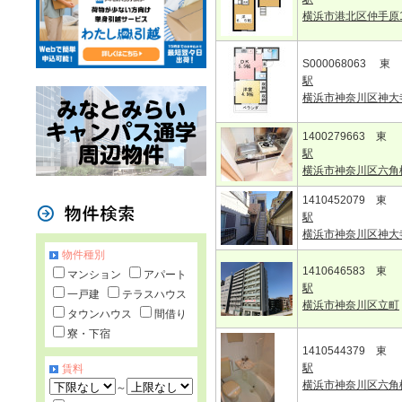
横浜市港北区仲手原
S000068063 東
駅
横浜市神奈川区神大
1400279663 東
駅
横浜市神奈川区六角
1410452079 東
駅
横浜市神奈川区神大
物件種別
1410646583 東
マンション
アパート
駅
一戸建
テラスハウス
横浜市神奈川区立町
タウンハウス
間借り
寮・下宿
1410544379 東
駅
賃料
横浜市神奈川区六角
～