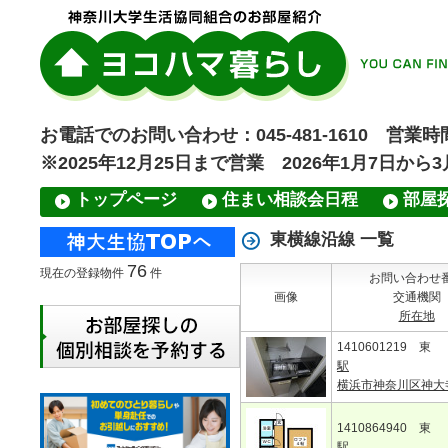
お電話でのお問い合わせ：045-481-1610 営業時間
※2025年12月25日まで営業 2026年1月7日から
トップページ
住まい相談会日程
部屋
東横線沿線 一覧
76
現在の登録物件
件
お問い合わせ
画像
交通機関
所在地
1410601219 東
駅
横浜市神奈川区神大
1410864940 東
駅