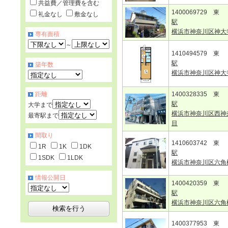
共益費／管理費を含む
1400069729 東
礼金なし
敷金なし
駅
横浜市神奈川区神大
専有面積
～
1410494579 東
駅
築年数
横浜市神奈川区神大
距離
1400328335 東
駅
大学まで
横浜市神奈川区西神
最寄駅まで
目
間取り
1410603742 東
1R
1K
1DK
駅
1SDK
1LDK
横浜市神奈川区六角
情報公開日
1400420359 東
駅
横浜市神奈川区六角
1400377953 東