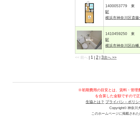
1400053779 東
駅
横浜市神奈川区斎藤
1410459250 東
駅
横浜市神奈川区白幡
1
2
3
<< 前へ
|
|
|
次へ >>
※初期費用の目安とは、賃料・管理
を合算した金額ですので正
生協とは？
プライバシ－ポリシ
Copyright© 神奈川大
このホームページに掲載された