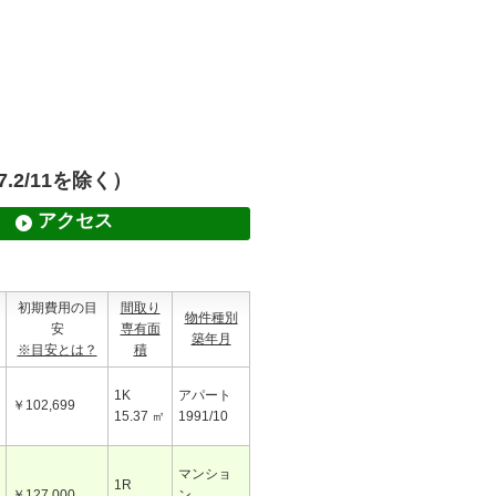
.2/11を除く）
アクセス
初期費用の目
間取り
物件種別
安
専有面
築年月
※目安とは？
積
1K
アパート
￥102,699
15.37 ㎡
1991/10
マンショ
1R
￥127,000
ン