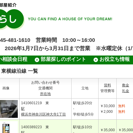
481-1610 営業時間 10:00～16:00
業 2026年1月7日から3月31日まで営業 ※水曜定休（1/7
い相談会日程
部屋探しのポイント
お役立ち情報
東横線沿線 一覧
お問い合わせ番号
賃料
敷金
画像
交通機関
立地
管理費等
礼金
所在地
1410601219 東
駅/徒歩20分
￥33,000
無料
駅
-
￥2,000
無料
横浜市神奈川区神大寺1丁目
学校/徒歩5分
1400389223 東
駅/徒歩10分
￥35,000
￥35,000
駅
-