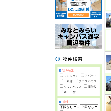
物件種別
マンション
アパート
一戸建
テラスハウス
タウンハウス
間借り
寮・下宿
賃料
～