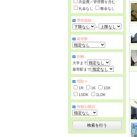
共益費／管理費を含む
礼金なし
敷金なし
専有面積
～
築年数
距離
大学まで
最寄駅まで
間取り
1R
1K
1DK
1SDK
1LDK
情報公開日