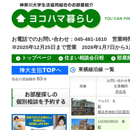
お電話でのお問い合わせ：045-481-1610 営業時間
※2025年12月25日まで営業 2026年1月7日から
トップページ
住まい相談会日程
部屋
東横線沿線 一覧
83
現在の登録物件
件
お問い合わせ
画像
交通機関
所在地
マル13 丸
駅
横浜市神奈川区栗田
1410629616 東
駅