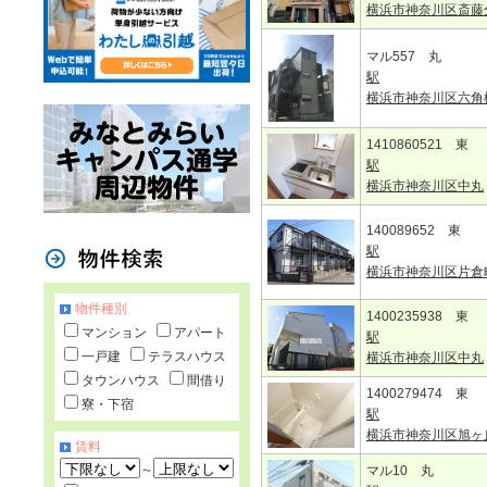
横浜市神奈川区斎藤
マル557 丸
駅
横浜市神奈川区六角
1410860521 東
駅
横浜市神奈川区中丸
140089652 東
駅
横浜市神奈川区片倉
物件種別
1400235938 東
マンション
アパート
駅
一戸建
テラスハウス
横浜市神奈川区中丸
タウンハウス
間借り
1400279474 東
寮・下宿
駅
横浜市神奈川区旭ヶ
賃料
～
マル10 丸