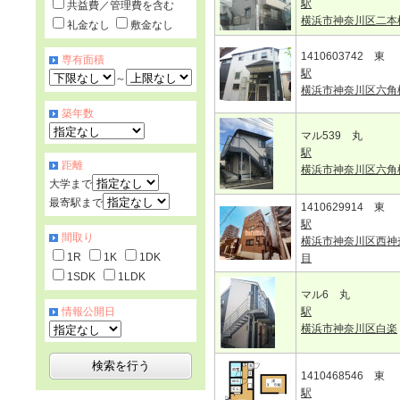
駅
共益費／管理費を含む
横浜市神奈川区二本
礼金なし
敷金なし
1410603742 東
専有面積
駅
～
横浜市神奈川区六角
築年数
マル539 丸
駅
距離
横浜市神奈川区六角
大学まで
最寄駅まで
1410629914 東
駅
間取り
横浜市神奈川区西神
1R
1K
1DK
目
1SDK
1LDK
マル6 丸
情報公開日
駅
横浜市神奈川区白楽
1410468546 東
駅