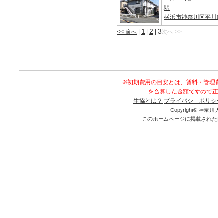
駅
横浜市神奈川区平川
1
2
3
<< 前へ
|
|
|
次へ >>
※初期費用の目安とは、賃料・管理
を合算した金額ですので正
生協とは？
プライバシ－ポリシ
Copyright© 神奈川大
このホームページに掲載された