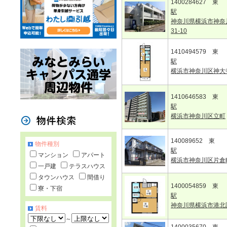
1400284627 東
駅
神奈川県横浜市神奈
31-10
1410494579 東
駅
横浜市神奈川区神大
1410646583 東
駅
横浜市神奈川区立町
140089652 東
物件種別
駅
マンション
アパート
横浜市神奈川区片倉
一戸建
テラスハウス
タウンハウス
間借り
1400054859 東
寮・下宿
駅
神奈川県横浜市港北
賃料
～