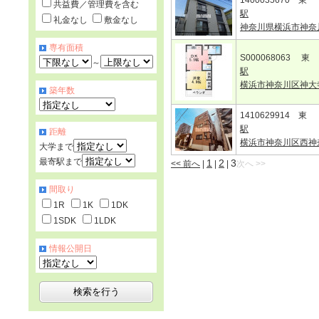
1400035670 東
共益費／管理費を含む
駅
礼金なし
敷金なし
神奈川県横浜市神奈
専有面積
S000068063 東
～
駅
横浜市神奈川区神大
築年数
1410629914 東
駅
距離
横浜市神奈川区西神
大学まで
最寄駅まで
1
2
3
<< 前へ
|
|
|
次へ >>
間取り
1R
1K
1DK
1SDK
1LDK
情報公開日