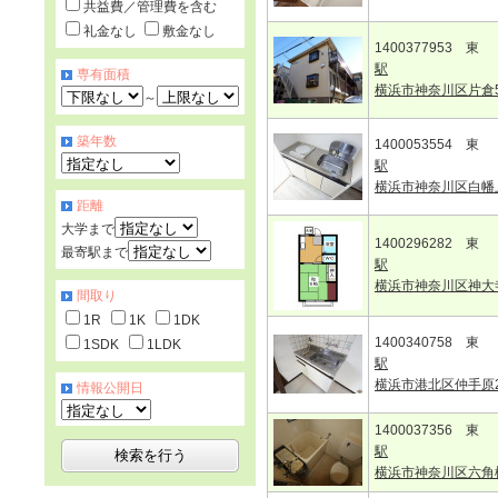
共益費／管理費を含む
礼金なし
敷金なし
1400377953 東
駅
専有面積
横浜市神奈川区片倉
～
築年数
1400053554 東
駅
横浜市神奈川区白幡
距離
大学まで
1400296282 東
最寄駅まで
駅
横浜市神奈川区神大
間取り
1R
1K
1DK
1400340758 東
1SDK
1LDK
駅
横浜市港北区仲手原
情報公開日
1400037356 東
駅
横浜市神奈川区六角