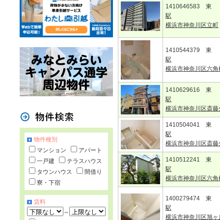
1410646583 東
駅
横浜市神奈川区立町
1410544379 東
駅
横浜市神奈川区六角
1410629616 東
駅
横浜市神奈川区斎藤
1410504041 東
駅
物件種別
横浜市神奈川区斎藤
マンション
アパート
1410512241 東
一戸建
テラスハウス
駅
タウンハウス
間借り
横浜市神奈川区六角
寮・下宿
1400279474 東
賃料
駅
～
横浜市神奈川区旭ヶ