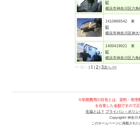
駅
横浜市神奈川区六角
1410866542 東
駅
横浜市神奈川区神大
1400419021 東
駅
横浜市神奈川区六角
1
2
3
<< 前へ
|
|
|
次へ >>
※初期費用の目安とは、賃料・管理
を合算した金額ですので正
生協とは？
プライバシ－ポリシ
Copyright© 神奈川大
このホームページに掲載された